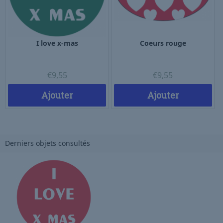
I love x-mas
Coeurs rouge
€
9,55
€
9,55
Ajouter
Ajouter
Derniers objets consultés