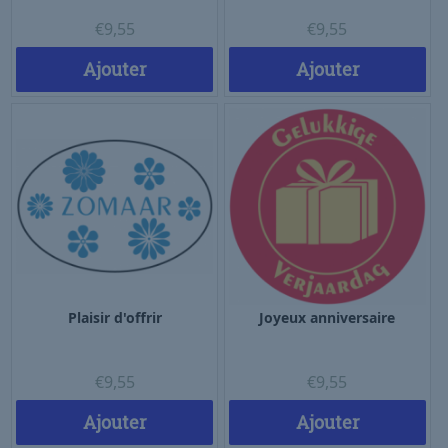
€
9,55
€
9,55
Ajouter
Ajouter
Plaisir d'offrir
Joyeux anniversaire
€
9,55
€
9,55
Ajouter
Ajouter