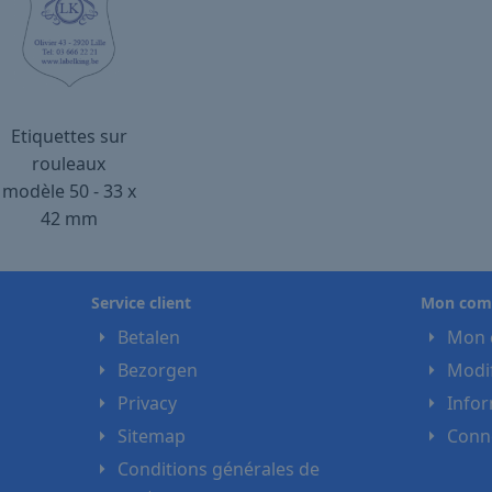
Etiquettes sur
rouleaux
modèle 50 - 33 x
42 mm
Service client
Mon com
Betalen
Mon 
Bezorgen
Modif
Privacy
Info
Sitemap
Conn
Conditions générales de