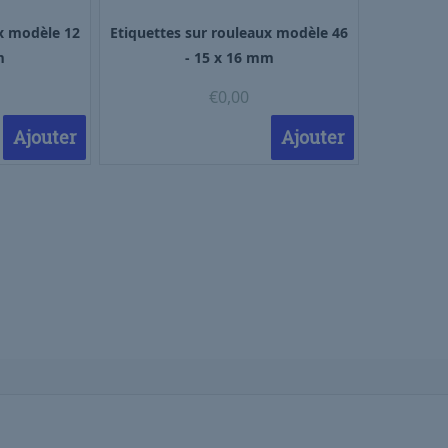
ux modèle 12
Etiquettes sur rouleaux modèle 46
m
- 15 x 16 mm
€
0,00
Ajouter
Ajouter