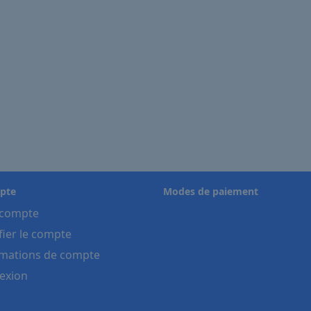
pte
Modes de paiement
compte
ier le compte
rmations de compte
exion