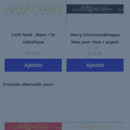
Cerfs Noël - Blanc / Or
Merry Christmas&Happy
métallique
New year- Noir / argent
métallique
€
18,00
€
18,00
Ajouter
Ajouter
Produits alternatifs pour: