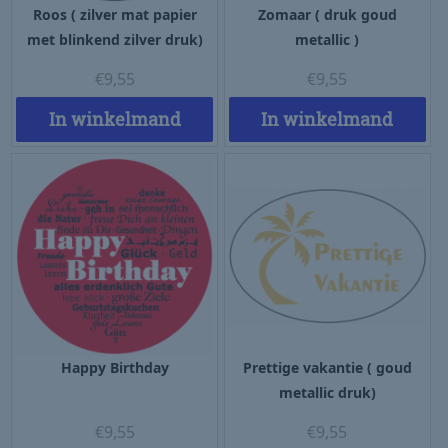
Roos ( zilver mat papier
Zomaar ( druk goud
met blinkend zilver druk)
metallic )
€
9,55
€
9,55
In winkelmand
In winkelmand
Happy Birthday
Prettige vakantie ( goud
metallic druk)
€
9,55
€
9,55