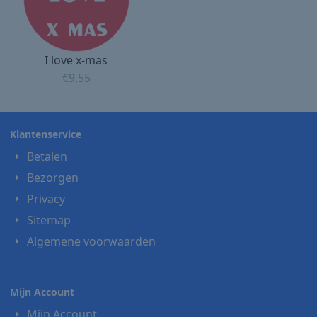
I love x-mas
€
9,55
Klantenservice
Betalen
Bezorgen
Privacy
Sitemap
Algemene voorwaarden
Mijn Account
Mijn Account