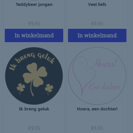
Teddybeer jongen
Veel liefs
€
9,55
€
9,55
In winkelmand
In winkelmand
Ik breng geluk
Hoera, een dochter!
€
9,55
€
9,55